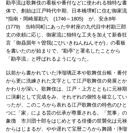
勘亭流は歌舞伎の看板や番付などに使われる独特な書
体で、創始は江戸時代中期、日本橋堺町に住む御家流
*指南・岡崎屋勘六 (1746～1805) が、安永8年
(1779) 当時同町にあった中村座の九代目中村勘三郎
丈の依頼に応じ、御家流に独特な工夫を加えて新春狂
言「御贔屓年々曽我(ごひいきねんねんそが)」の看板
を書いたのが始まりで、”勘亭”と署名したことから
「勘亭流」と呼ばれるようになった。
以前から書かれていた浄瑠璃正本や歌舞伎台帳・番付
から更に洗練された文字として江戸歌舞伎の発展とか
かわりが深い。歌舞伎は、江戸・上方とともに元禄期
に演劇として完成をみ、それぞれの個性を確立してい
ったが、このころから表れる江戸歌舞伎の特色のひと
つに「家」による芸の伝承が尊重される。「荒事」の
象徴 市川団十郎をはじめとする俳優の世襲化は元禄
からはじまるが、やや遅れて宝暦ごろから舞踊・浄瑠