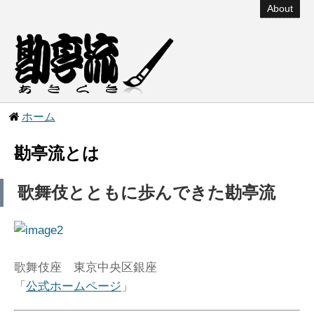
About
ホーム
勘亭流とは
歌舞伎とともに歩んできた勘亭流
歌舞伎座 東京中央区銀座
「
公式ホームページ
」