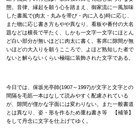
態。音律、縁起を願う心を踏まえ、御家流に一風加味
した書風で(肉太・丸みを帯び・内に入る)時に応じ、
また物に応じ書き方もやや異なり、看板や番付の大名
題などは横長で平たく、しかも一文字一文字にほとん
ど白い部分が無いほどに肉太に書く。客席に隙間が無
いほどの大入りを願うこころで、よほど熟知した者で
ないと解らないくらい極端に装飾された文字である。
今日では、保坂光亭師(1907～1997)が文字と文字との
間隔を毛筋一本はなして読みやすく配慮されている
が、隙間が僅かな字面には変わりない。また一般書道
とは異なり、姿・形を作るため重ね書き等 【補筆】
をして丹念に文字を仕上げてゆく。