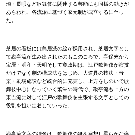
璃・長唄など歌舞伎に関連する芸能にも同様の動きが
あらわれ、各流派に基づく家元制が成立するに至っ
た。
芝居の看板には鳥居派の絵が採用され、芝居文字とし
て勘亭流が生み出されたのもこのころで、享保末から
宝暦・明和・天明そして寛政期は、江戸歌舞伎が演技
だけでなく劇の構成法をはじめ、大道具の技法・音
楽・劇場施設など統合的に充実し、上方をしのいで歌
舞伎中心になっていく繁栄の時代で、勘亭流も上方の
東吉流に対して江戸の歌舞伎を主張する文字としての
役割を担い定着していった。
勘亭流文字の特色は、歌舞伎の舞を発想し柔らかな姿