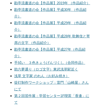
勘亭流書道の会【作品展】2019年 （作品紹介）
勘亭流書道の会【作品展】平成30年 （作品紹
介）
勘亭流書道の会【作品展】平成29年 （作品紹
介）
勘亭流書道の会【作品展】平成28年 歌舞伎と寄
席の文字 （作品紹介）
勘亭流書道の会【作品展】平成27年（作品紹
介）
手拭い ３色きょうげんづくし（合同作品）
助六夢通り（ロゴ文字）東武浅草駅近く
浅草 文字家 のれん（お好み焼き）
提灯制作ワークショップ：雷門「山崎屋」さん
にて
第２回習作展：学習センター1F喫茶「香逢」に
て