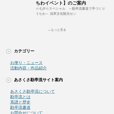
ちわイベント】のご案内
☆七夕☆スペシャル ～勘亭流書道で手づくり
うちわ～ 浅草文化観光セン
→もっと見る
カテゴリー
お便り・ニュース
活動内容・作品紹介
あさくさ勘亭流サイト案内
あさくさ勘亭流について
勘亭流とは
系譜と歴史
勘亭流書道
お問合せについて