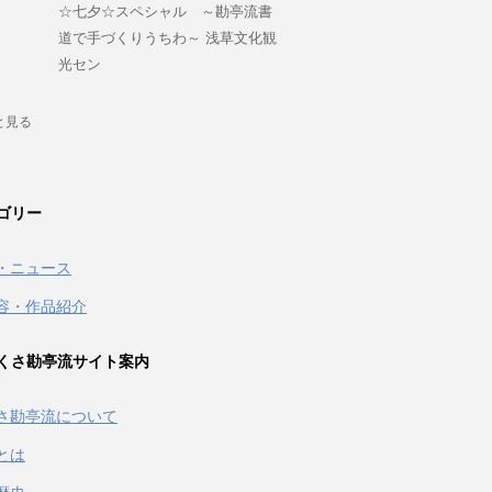
☆七夕☆スペシャル ～勘亭流書
道で手づくりうちわ～ 浅草文化観
光セン
と見る
ゴリー
・ニュース
容・作品紹介
くさ勘亭流サイト案内
さ勘亭流について
とは