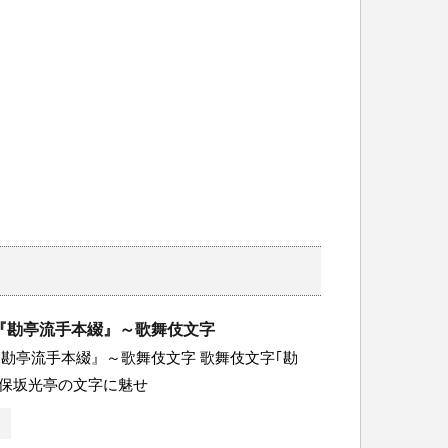
『勘亭流手本綴』～歌舞伎文字
勘亭流手本綴』～歌舞伎文字 歌舞伎文字｢勘
・保坂光亭の文字に魅せ