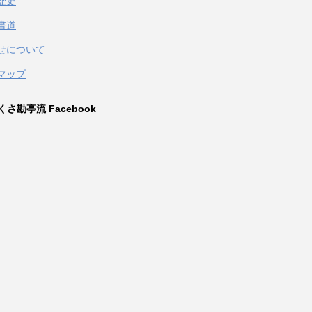
歴史
書道
せについて
マップ
さ勘亭流 Facebook