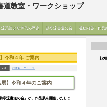
亭流系譜と歌舞伎の歴史
勘亭流書道の会
活動内容・作品
】令和４年 ご案内
お知
12/31
お便り・ニュース
品展】令和４年のご案内
勘亭流書道の会』が、作品展を開催いたしま