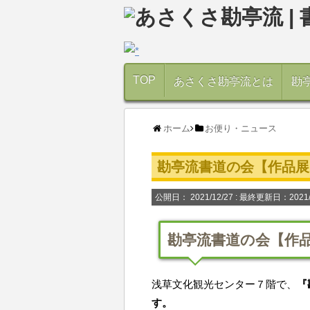
TOP
あさくさ勘亭流とは
勘
ホーム
お便り・ニュース
勘亭流書道の会【作品展
公開日：
2021/12/27
: 最終更新日：2021/
勘亭流書道の会【作
浅草文化観光センター７階で、
『
す。