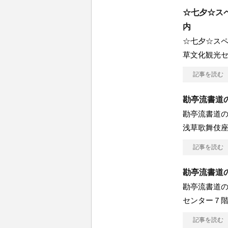
☆七夕☆ス
内
☆七夕☆スペ
草文化観光
記事を読む
勘亭流書道
勘亭流書道の
浅草歌舞伎座
記事を読む
勘亭流書道
勘亭流書道の
センター７
記事を読む