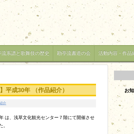
亭流系譜と歌舞伎の歴史
勘亭流書道の会
活動内容・作品
】平成30年 （作品紹介）
お知
紹介
0年 は、浅草文化観光センター７階にて開催させ
た。