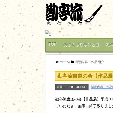
TOP
あさくさ勘亭流とは
勘
ホーム
活動内容・作品紹介
勘亭流書道の会【作品展
公開日：
2018/03/13
:
活動内容・作品
勘亭流書道の会【作品展】平成3
ていただき、無事に終了致しまし