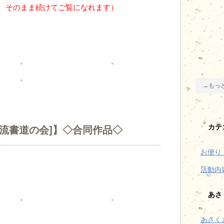
、そのまま続けてご覧になれます）
→もっ
カテ
亭流書道の会]】◇合同作品◇
お便り
活動内
あさ
あさく