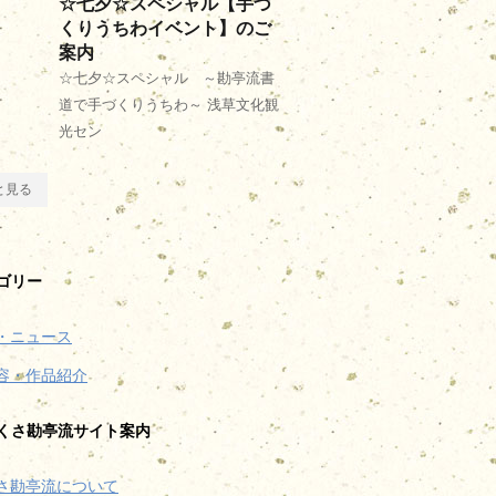
☆七夕☆スペシャル【手づ
くりうちわイベント】のご
案内
☆七夕☆スペシャル ～勘亭流書
道で手づくりうちわ～ 浅草文化観
光セン
と見る
ゴリー
・ニュース
容・作品紹介
くさ勘亭流サイト案内
さ勘亭流について