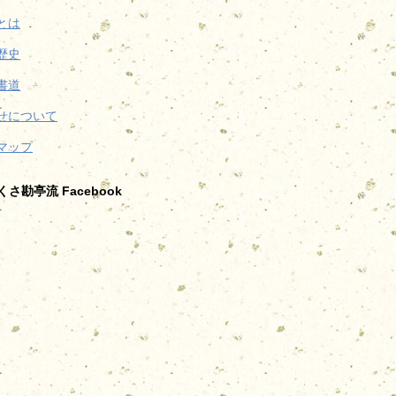
とは
歴史
書道
せについて
マップ
さ勘亭流 Facebook