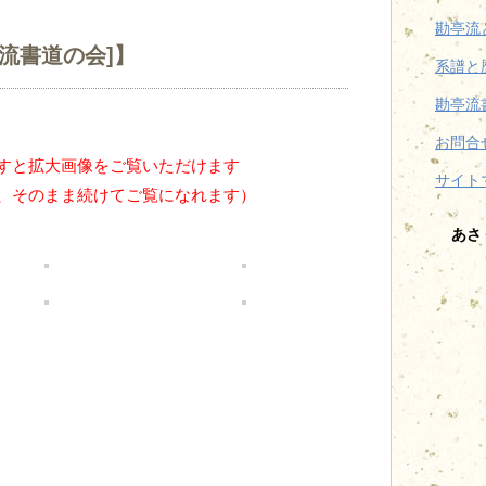
勘亭流
流書道の会]】
系譜と
勘亭流
お問合
すと拡大画像をご覧いただけます
サイト
、そのまま続けてご覧になれます）
あさく